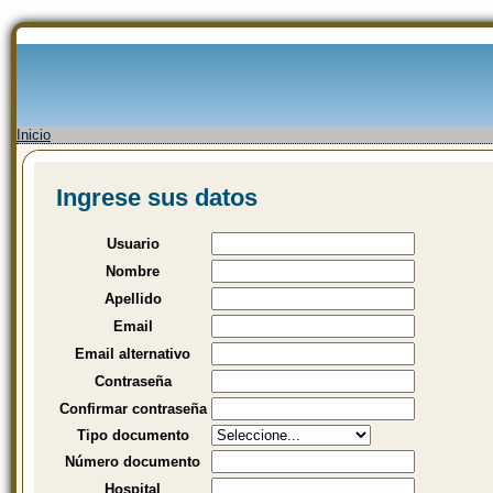
Inicio
Ingrese sus datos
Usuario
Nombre
Apellido
Email
Email alternativo
Contraseña
Confirmar contraseña
Tipo documento
Número documento
Hospital