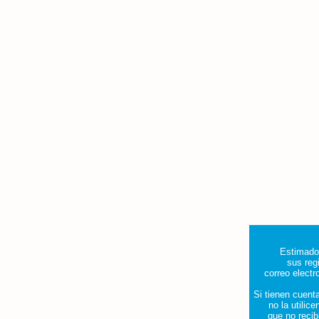
Estimado
sus reg
correo elect
Si tienen cuen
no la utilic
que no recib